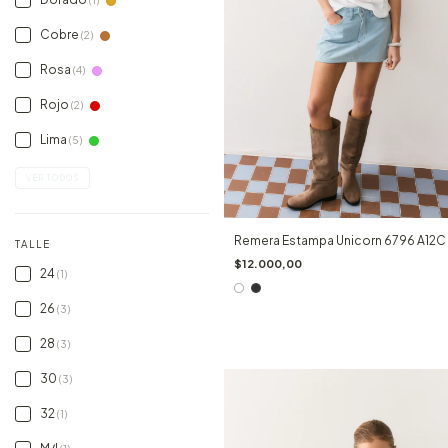
(1)
Cobre
(2)
Rosa
(4)
Rojo
(2)
Lima
(5)
VER TODOS
Remera Estampa Unicorn 6796 A12C
TALLE
$12.000,00
24
(1)
26
(3)
28
(3)
30
(3)
32
(1)