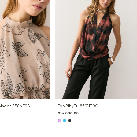
Volados 8586 E9B
Top Biby Tul 8391 E10C
$16.000,00