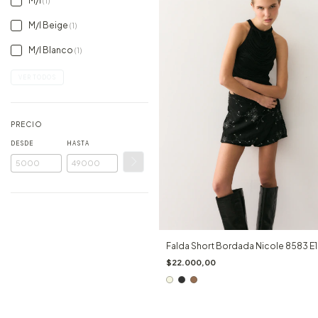
M/l
(1)
M/l Beige
(1)
M/l Blanco
(1)
VER TODOS
PRECIO
DESDE
HASTA
Falda Short Bordada Nicole 8583 E
$22.000,00