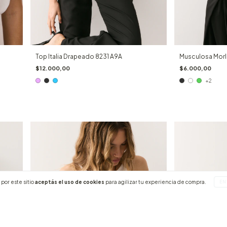
Top Italia Drapeado 8231 A9A
Musculosa Morl
$12.000,00
$6.000,00
+2
por este sitio
aceptás el uso de cookies
para agilizar tu experiencia de compra.
EN