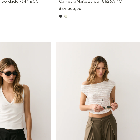
an Bordado 7644 E10C
Campera Maite Baloon 8526 A14C
$49.000,00