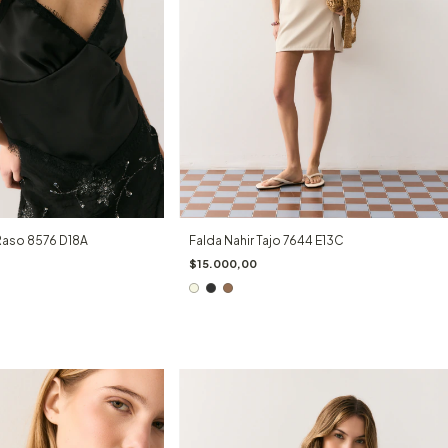
Raso 8576 D18A
Falda Nahir Tajo 7644 E13C
$15.000,00